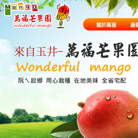
台南玉井芒
關於萬福
最
果園商品
農