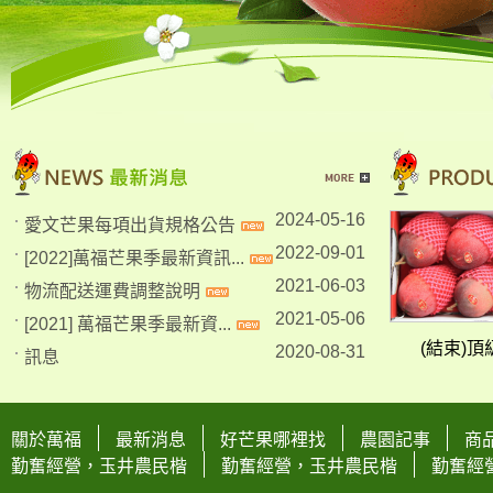
2014-04-25
土芒果乾
2014-04-25
愛文芒果產地
2014-04-25
宅配愛文芒果
2014-04-25
2014台南玉井芒果節
2014-04-25
台南玉井芒果市場
台南玉井-
2025年度愛文芒果暫停訂購!...
2025-04-30
2024-05-16
愛文芒果每項出貨規格公告
2022-09-01
[2022]萬福芒果季最新資訊...
2021-06-03
物流配送運費調整說明
2021-05-06
[2021] 萬福芒果季最新資...
(結束)頂級
2020-08-31
訊息
2020-07-12
(季節已過!)土芒果 
[2020] 萬福芒果季最新資...
2019-04-13
[2019] 芒果季最新資訊
關於萬福
最新消息
好芒果哪裡找
農園記事
商
2019-03-23
新增商品訂購選項
勤奮經營，玉井農民楷
勤奮經營，玉井農民楷
勤奮經
2018-04-26
2018 芒果季最新資訊!