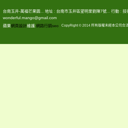
2017-05-11
2017芒果季資訊
台南玉井-萬福芒果園... 地址 : 台南市玉井區望明里劉陳7號... 行動 : 技術-0963
2016-06-16
2016芒果採收產季!
wonderful.mango@gmail.com
2016-04-30
宅配貨到付款費用變更公告
蘋果
網頁設計
維護:
網路行銷
seo
CopyRight © 2014 所有版權未經本公
多吃香甜愛文芒果，好處多多!!...
2015-07-21
2014-04-25
土芒果樹
2014-04-25
青土芒果
2014-04-25
土芒果乾
2014-04-25
愛文芒果產地
2014-04-25
宅配愛文芒果
2014-04-25
2014台南玉井芒果節
2014-04-25
台南玉井芒果市場
2025年度愛文芒果暫停訂購!...
2025-04-30
2024-05-16
愛文芒果每項出貨規格公告
2022-09-01
[2022]萬福芒果季最新資訊...
2021-06-03
物流配送運費調整說明