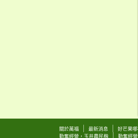
關於萬福
最新消息
好芒果哪
勤奮經營，玉井農民楷
勤奮經營