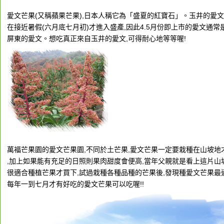
愛文芒果(又稱蘋果芒果),日本人稱它為「盛夏的紅寶石」。玉井的愛
在接近暑假(六月底七月初)才進入盛產,因此4.5月份即上市的愛文通常
屏東的愛文。想吃真正來自玉井的愛文,可得耐心地等等喔!
萬福芒果園的愛文芒果園,不同於土芒果,愛文芒果一定要栽種在山坡地
,加上如果能有充足的日照則果肉甜度會便高,當年父親就是看上這片山
很適合種植芒果才買下,試過栽種各種品種的芒果後,發現種愛文芒果最適
每年一到七月才有好吃的愛文芒果可以吃喔!!