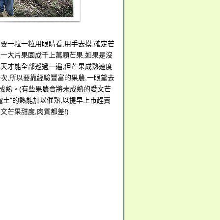
,要一粒一粒用眼睛看,用手去摸,確定芒
這一大片果園成千上萬顆芒果,如果是沒
幾天才能全部巡過一遍,但芒果成熟速度
一次,所以要靠經驗豐富的果農,一眼望去
成熟。(有些果農會將未成熟的愛文芒
電土"的熱能加以催熟,以提早上市趕賣
文芒果甜度,肉質都差!)