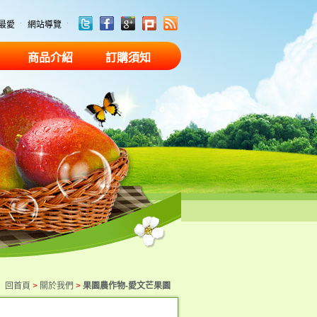
最愛
網站導覽
商品介紹
訂購須知
玉
勤奮經營，玉
井農民楷
回首頁
>
關於我們
>
果園農作物-愛文芒果園