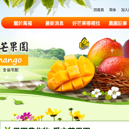
台南玉井芒果節、愛文芒果、土芒果
回首頁
简体
加入
關於萬福
最新消息
好芒果哪裡找
農園記事
果園商品
農園記事
勤奮經營，玉
勤奮經營，
井農民楷
井農民楷