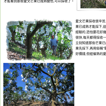
才能看到那些愛文芒果已成熟變色,可以採收了。
愛文芒果採收很辛苦
果已成熟才能採下,
經驗的,恐怕要花好
很快,每天都得採收
立刻知道那些芒果已
果先採下,再用俗稱"
好價錢,但經催熟的愛