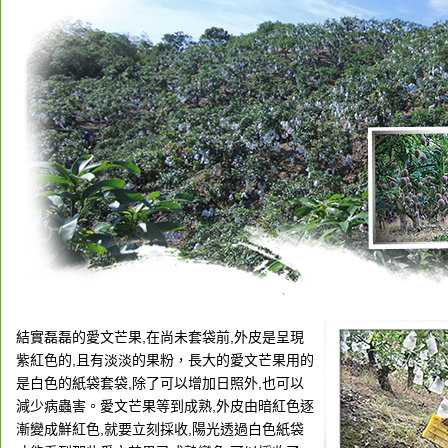
結實磊磊的愛文芒果,在尚未套袋前,外皮是呈現
紫紅色的,且有淡淡的果粉，長大的愛文芒果用的
是白色的紙袋套袋,除了可以增加日照外,也可以
減少病蟲害。愛文芒果等到成熟,外皮由暗紅色逐
漸變成鮮紅色,就要立刻採收,陽光透過白色紙袋