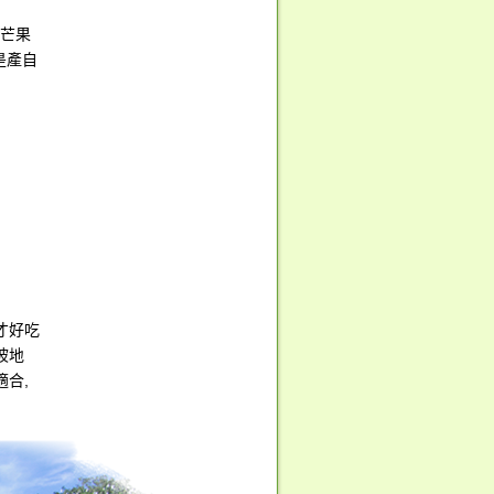
文芒果
是產自
才好吃
坡地
合,