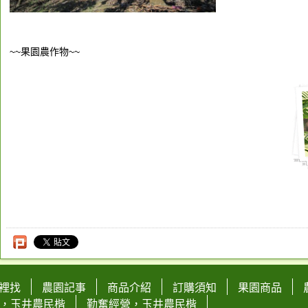
~~果園農作物~~
裡找
農園記事
商品介紹
訂購須知
果園商品
，玉井農民楷
勤奮經營，玉井農民楷