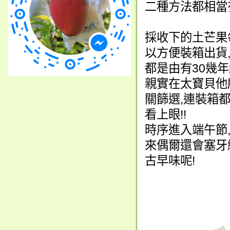
二種方法都相當
採收下的土芒果
以方便裝箱出貨
都是由有30幾
親實在太寶貝他
關篩選,連裝箱
看上眼!!
時序進入端午節
來偶爾還會塞牙
古早味呢!