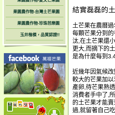
果園農作物-愛文芒果園
結實磊磊的
果園農作物-台灣土芒果園
果園農作物-珍珠芭樂園
土芒果在農曆過
每顆芒果分到的
玉井楷模，品質認證!!
汰,在土芒果還
更大,而摘下的
是為什麼每到3.
近幾年因氣候改
較大的芒果加以
產卵,待芒果熟
消費者手中了,
的土芒果才能賣
過,就留著自己