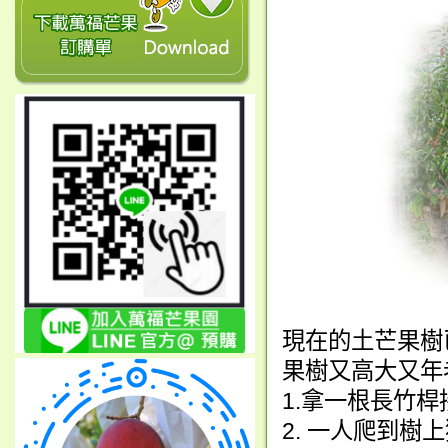
現在的土芒果樹
果樹又高大又年
1.拿一根長竹桿
2. 一人爬到樹