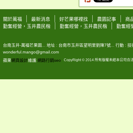
關於萬福
最新消息
好芒果哪裡找
農園記事
商
勤奮經營，玉井農民楷
勤奮經營，玉井農民楷
勤奮經
台南玉井-萬福芒果園... 地址 : 台南市玉井區望明里劉陳7號... 行動 : 技術-0963
wonderful.mango@gmail.com
蘋果
網頁設計
維護:
網路行銷
seo
CopyRight © 2014 所有版權未經本公