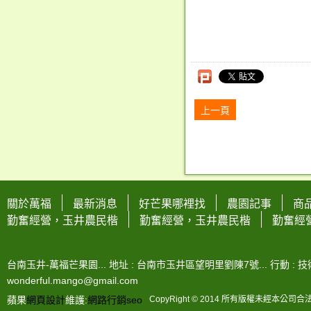
上一頁
關於萬福
最新消息
好芒果哪裡找
農園記事
商
勤奮經營，玉井農民楷
勤奮經營，玉井農民楷
勤奮經
台南玉井-萬福芒果園... 地址 : 台南市玉井區望明里劉陳7號... 行動 : 技術-0963
wonderful.mango@gmail.com
蘋果
網頁設計
維護:
網路行銷
seo
CopyRight © 2014 所有版權未經本公