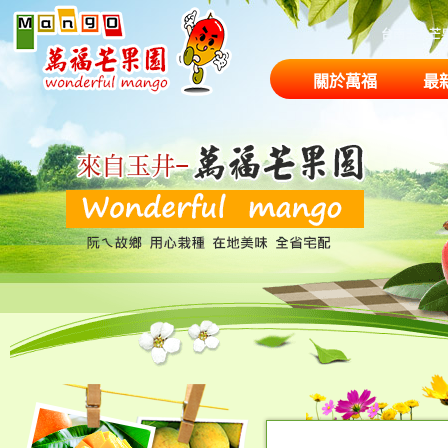
台南玉井芒
關於萬福
最
果園商品
農