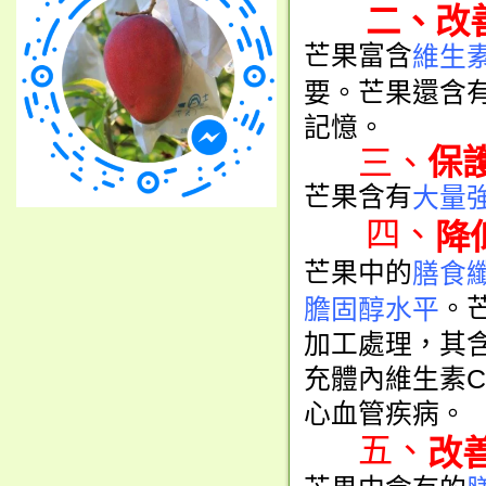
二、
改
芒果富含
維生素
要。芒果還含
記憶。
三、
保
芒果含有
大量
四、
降
芒果中的
膳食
。
膽固醇水平
加工處理，其
充體內維生素
心血管疾病。
五、
改