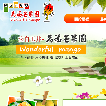
台南玉井芒
關於萬福
最
果園商品
農