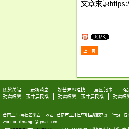
文章來源https://
上一頁
關於萬福
最新消息
好芒果哪裡找
農園記事
商
勤奮經營，玉井農民楷
勤奮經營，玉井農民楷
勤奮經
台南玉井-萬福芒果園... 地址 : 台南市玉井區望明里劉陳7號... 行動 : 技術-0963
wonderful.mango@gmail.com