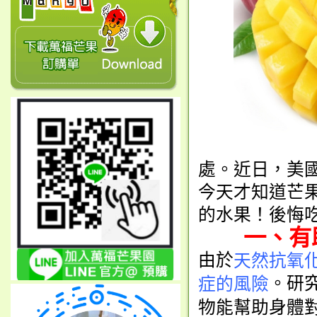
芒果不但
處。近日，美
今天才知道芒
的水果！後悔
一、有助
由於
天然抗氧
。研
症的風險
物能幫助身體