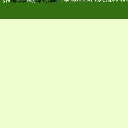
蘋果
網頁設計
維護:
網路行銷
seo
CopyRight © 2014 所有版權未經本公