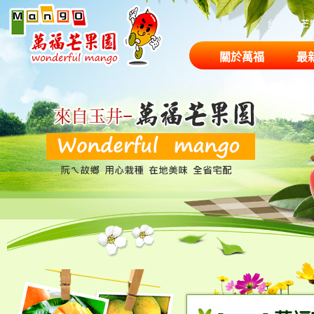
台南玉井芒
關於萬福
最
果園商品
農