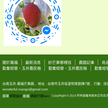
關於萬福
最新消息
好芒果哪裡找
農園記事
商
勤奮經營，玉井農民楷
勤奮經營，玉井農民楷
勤奮經
台南玉井-萬福芒果園... 地址 : 台南市玉井區望明里劉陳7號... 行動 : 技術-0963
wonderful.mango@gmail.com
蘋果
網頁設計
維護:
網路行銷
seo
CopyRight © 2014 所有版權未經本公